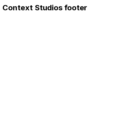
Context Studios footer
Context Studios
Context Studios UG (haftungsbeschränkt)
Kaiser-Friedrich Str. 6
,
10585
Berlin
+49 30 20096840
hello@contextstudios.ai
Réserver un appel découve