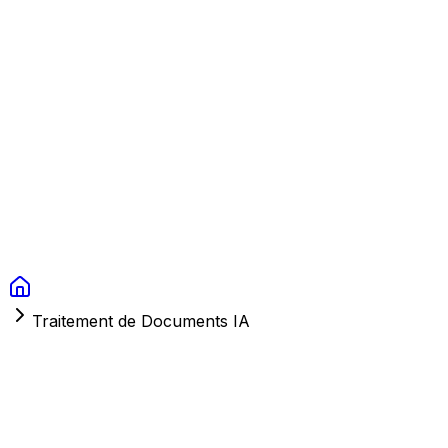
Context Studios
Solutions
Services
Portfolio
À Propos
Ressources
FAQ
Switch language
Réserver
Traitement de Documents IA