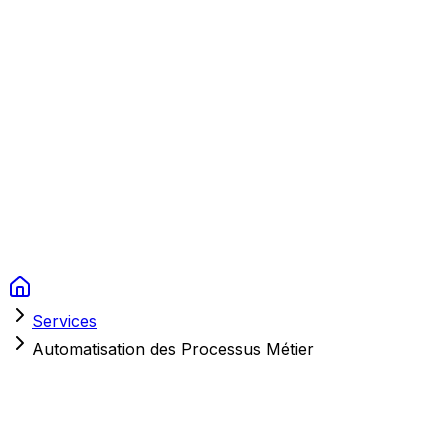
Context Studios
Solutions
Services
Portfolio
À Propos
Ressources
FAQ
Switch language
Réserver
Services
Automatisation des Processus Métier