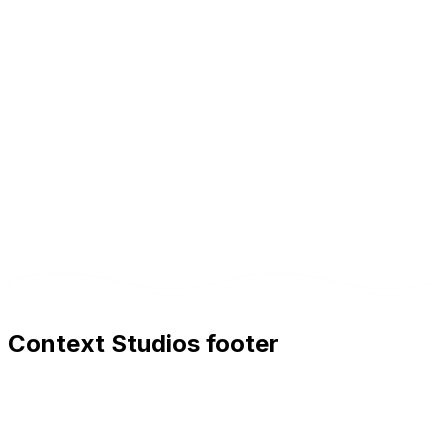
Oui. Packages de maintenance avec monitoring,
optimisation des performances et mises à jour de
modèles. Accords SLA optionnels.
Context Studios footer
Context Studios