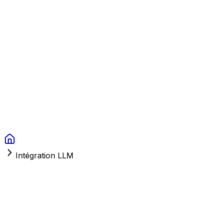
Context Studios
Solutions
Services
Portfolio
À Propos
Ressources
FAQ
Switch language
Réserver
Intégration LLM