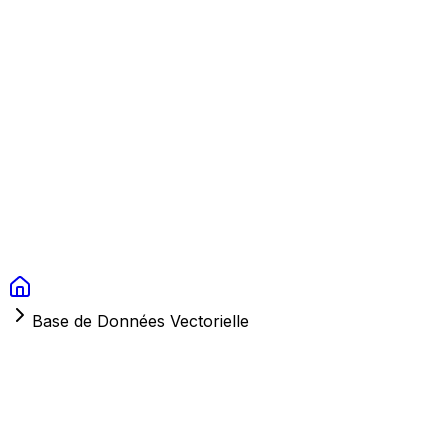
Context Studios
Solutions
Services
Portfolio
À Propos
Ressources
FAQ
Switch language
Réserver
Base de Données Vectorielle