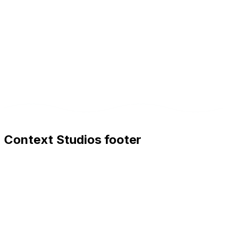
Context Studios footer
Context Studios
Context Studios UG (haftungsbeschränkt)