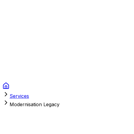
Context Studios
Solutions
Services
Portfolio
À Propos
Ressources
FAQ
Switch language
Réserver
Services
Modernisation Legacy