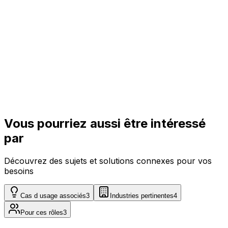
Enterprise
Sur demande
Adapté individuellement
Voir
Vous pourriez aussi être intéressé
par
Découvrez des sujets et solutions connexes pour vos
besoins
Cas d usage associés
3
Industries pertinentes
4
Pour ces rôles
3