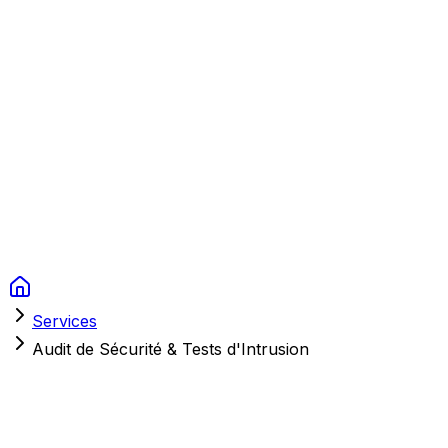
Context Studios
Solutions
Services
Portfolio
À Propos
Ressources
FAQ
Switch language
Réserver
Services
Audit de Sécurité & Tests d'Intrusion