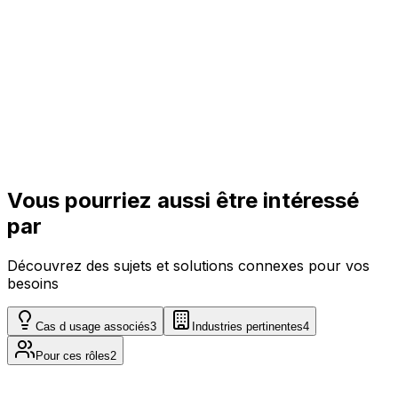
Enterprise
Sur demande
Adapté individuellement
Voir
Vous pourriez aussi être intéressé
par
Découvrez des sujets et solutions connexes pour vos
besoins
Cas d usage associés
3
Industries pertinentes
4
Pour ces rôles
2