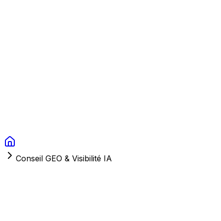
Context Studios
Solutions
Services
Portfolio
À Propos
Ressources
FAQ
Switch language
Réserver
Conseil GEO & Visibilité IA