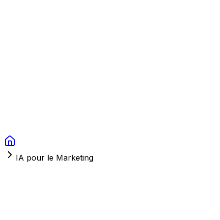
Context Studios
Solutions
Services
Portfolio
À Propos
Ressources
FAQ
Switch language
Réserver
IA pour le Marketing