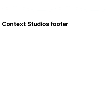
Context Studios footer
Context Studios
Context Studios UG (haftungsbeschränkt)
Kaiser-Friedrich Str. 6
,
10585
Berlin
+49 30 20096840
hello@contextstudios.ai
Réserver un appel
découverte