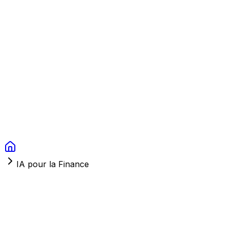
Context Studios
Solutions
Services
Portfolio
À Propos
Ressources
FAQ
Switch language
Réserver
IA pour la Finance