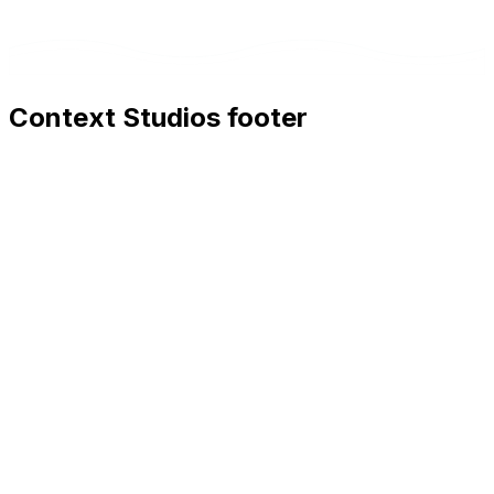
Context Studios footer
Context Studios
Context Studios UG (haftungsbeschränkt)
Kaiser-Friedrich Str. 6
,
10585
Berlin
+49 30 20096840
hello@contextstudios.ai
Réserver un appel
découverte