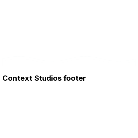
Woche 4+
Produktions-Deployment mit vollständiger
Dokumentation. Inklusive 2 Wochen Priority-
Support nach Go-Live.
Context Studios footer
Context Studios
Context Studios UG (haftungsbeschränkt)
Kaiser-Friedrich Str. 6
,
10585
Berlin
+49 30 20096840