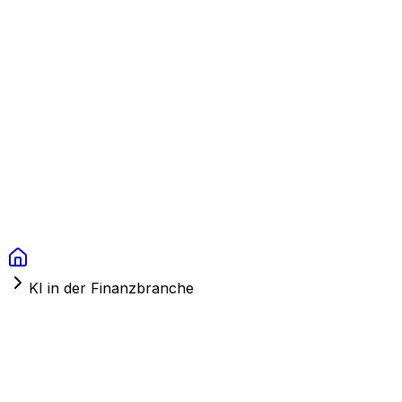
Context Studios
Lösungen
Leistungen
Portfolio
Über uns
Ressourcen
FAQ
Switch language
Termin
KI in der Finanzbranche