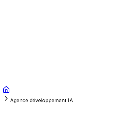
Context Studios
Solutions
Services
Portfolio
À Propos
Ressources
FAQ
Switch language
Réserver
Agence développement IA