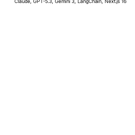
Claude, GPT-5.3, Gemini 3, LangChain, Next.js 16