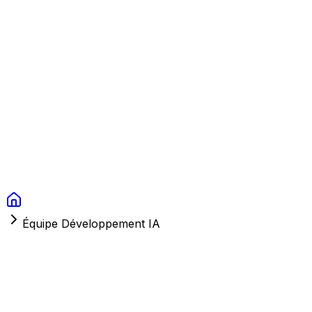
Context Studios
Solutions
Services
Portfolio
À Propos
Ressources
FAQ
Switch language
Réserver
Équipe Développement IA