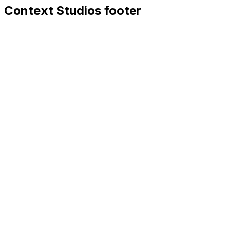
Context Studios footer
Context Studios
Context Studios UG (haftungsbeschränkt)
Kaiser-Friedrich Str. 6
,
10585
Berlin
+49 30 20096840
hello@contextstudios.ai
Réserver un appel
découverte