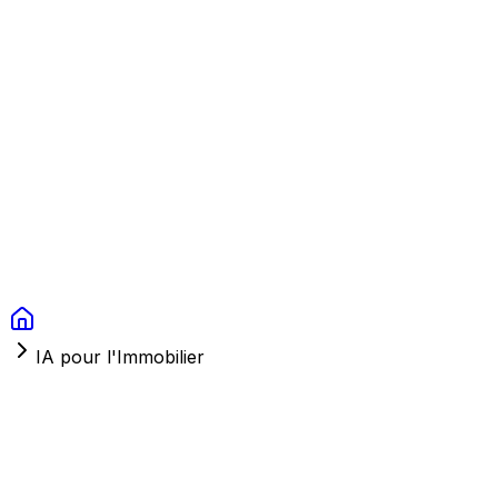
Context Studios
Solutions
Services
Portfolio
À Propos
Ressources
FAQ
Switch language
Réserver
IA pour l'Immobilier