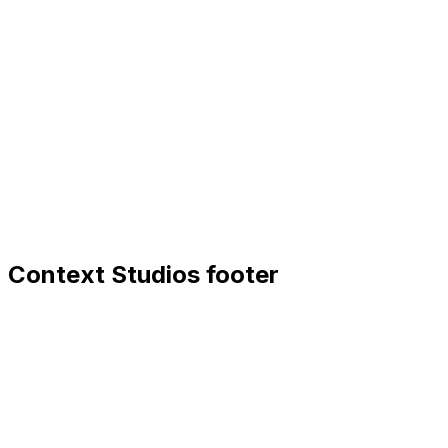
Context Studios footer
Context Studios
Context Studios UG (haftungsbeschränkt)