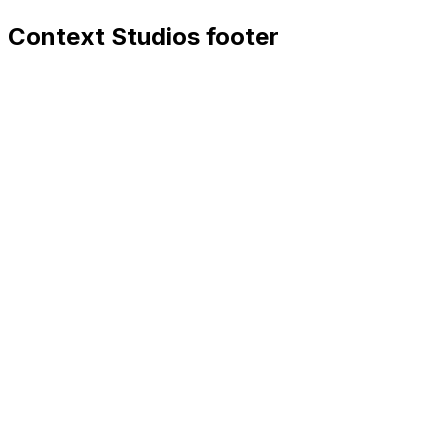
Context Studios footer
Context Studios
Context Studios UG (haftungsbeschränkt)
Kaiser-Friedrich Str. 6
,
10585
Berlin
+49 30 20096840
hello@contextstudios.ai
Réserver un appel
découverte