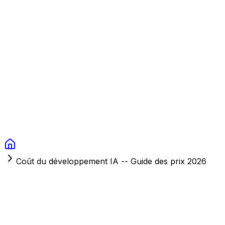
Context Studios
Solutions
Services
Portfolio
À Propos
Ressources
FAQ
Switch language
Réserver
Coût du développement IA -- Guide des prix 2026