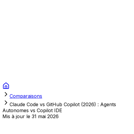
Context Studios
Solutions
Services
Portfolio
À Propos
Ressources
FAQ
Switch language
Réserver
Comparaisons
Claude Code vs GitHub Copilot (2026) : Agents
Autonomes vs Copilot IDE
Mis à jour le
31 mai 2026