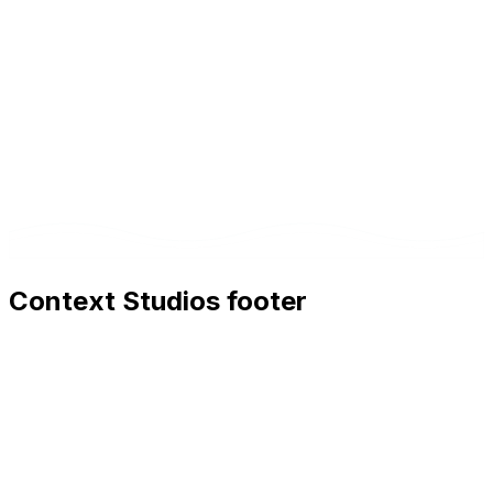
ou nous pouvons fournir un support continu.
Context Studios footer
Context Studios
Context Studios UG (haftungsbeschränkt)