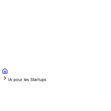
Context Studios
Solutions
Services
Portfolio
À Propos
Ressources
FAQ
Switch language
Réserver
IA pour les Startups