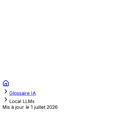
Context Studios
Solutions
Services
Portfolio
À Propos
Ressources
FAQ
Switch language
Réserver
Glossaire IA
Local LLMs
Mis à jour le
1 juillet 2026