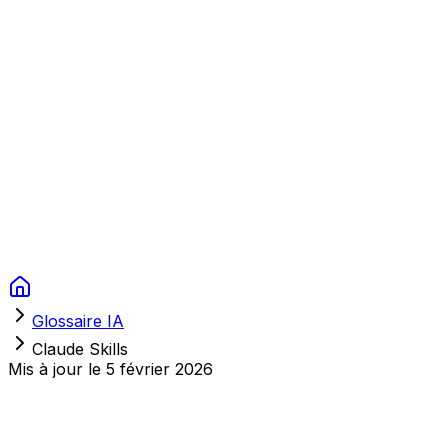
Context Studios
Solutions
Services
Portfolio
À Propos
Ressources
FAQ
Switch language
Réserver
Glossaire IA
Claude Skills
Mis à jour le
5 février 2026