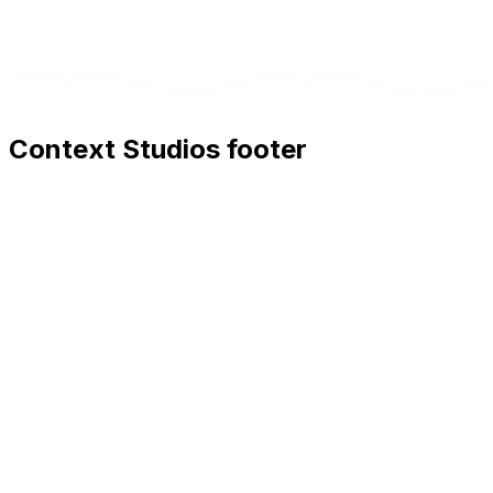
Context Studios footer
Context Studios
Context Studios UG (haftungsbeschränkt)
Kaiser-Friedrich Str. 6
,
10585
Berlin
+49 30 20096840
hello@contextstudios.ai
Réserver un appel
découverte