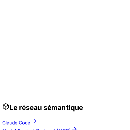
Stack technique
anthropic
claude-code
Secteurs cibles
saas
enterprise
Garde-fous prêts pour la production
Le réseau sémantique
Claude Code