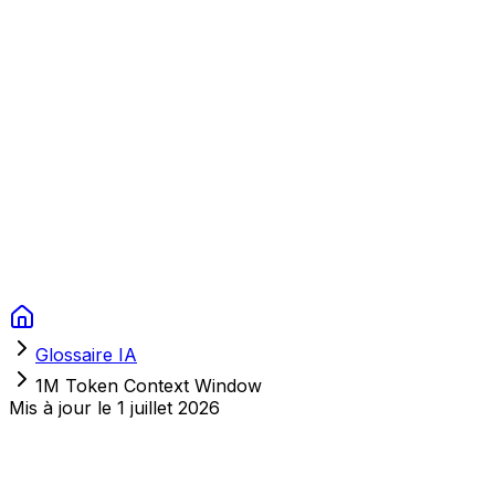
Context Studios
Solutions
Services
Portfolio
À Propos
Ressources
FAQ
Switch language
Réserver
Glossaire IA
1M Token Context Window
Mis à jour le
1 juillet 2026