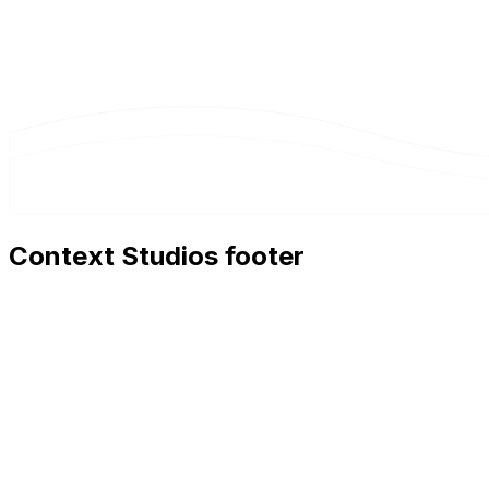
Context Studios footer
Context Studios
Context Studios UG (haftungsbeschränkt)
Kaiser-Friedrich Str. 6
,
10585
Berlin
+49 30 20096840
hello@contextstudios.ai
Réserver un appel découve