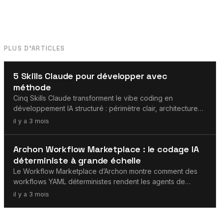
PLUS D'ARTICLES
Agents IA
5 Skills Claude pour développer avec
méthode
Cinq Skills Claude transforment le vibe coding en
développement IA structuré : périmètre clair, architecture
plus profonde, tokens mieux gérés et passations solides.
il y a 3 mois
Agents IA
Archon Workflow Marketplace : le codage IA
déterministe à grande échelle
Le Workflow Marketplace d’Archon montre comment des
workflows YAML déterministes rendent les agents de
codage IA répétables et auditables.
il y a 3 mois