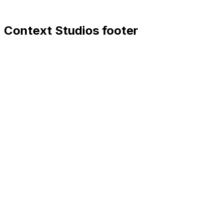
Context Studios footer
Context Studios
Context Studios UG (haftungsbeschränkt)
Kaiser-Friedrich Str. 6
,
10585
Berlin
+49 30 20096840
hello@contextstudios.ai
Réserver un appel
découverte