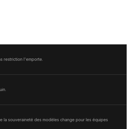
restriction l'emporte.
uin.
 que la souveraineté des modèles change pour les équipes