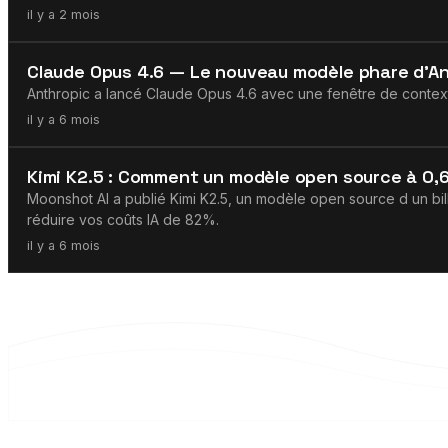
il y a 2 mois
Agents IA
Claude Opus 4.6 — Le nouveau modèle phare d'A
Anthropic a lancé Claude Opus 4.6 avec une fenêtre de contex
il y a 6 mois
LLMs
Kimi K2.5 : Comment un modèle open source à 0,60
Moonshot AI a publié Kimi K2.5, un modèle open source d un bil
réduire vos coûts IA de 82%.
il y a 6 mois