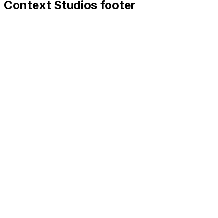
Context Studios footer
Context Studios
Context Studios UG (haftungsbeschränkt)
Kaiser-Friedrich Str. 6
,
10585
Berlin
+49 30 20096840
hello@contextstudios.ai
Réserver un appel découve