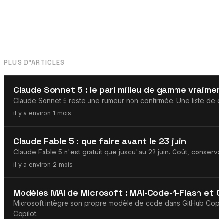
PLUS D'ARTICLES
Claude
Claude Sonnet 5 : le pari milieu de gamme vraimen
Claude Sonnet 5 reste une rumeur non confirmée. Une liste de c
il y a environ 1 mois
Claude
Claude Fable 5 : que faire avant le 23 juin
Claude Fable 5 n'est gratuit que jusqu'au 22 juin. Coût, conservat
il y a environ 2 mois
OpenAI
Modèles MAI de Microsoft : MAI-Code-1-Flash et 
Microsoft intègre son propre modèle de code dans GitHub Copil
Copilot.