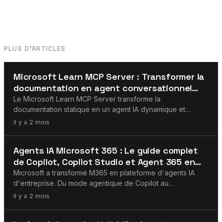
PLUS D'ARTICLES
MCP
Microsoft Learn MCP Server : Transformer la
documentation en agent conversationnel
avec Copilot Studio
Le Microsoft Learn MCP Server transforme la
documentation statique en un agent IA dynamique et
conversationnel dans Copilot Studio. Voici comment le
il y a 2 mois
construire, le déployer et l'utiliser dans votre
environnement M365 — et pourquoi MCP devient la
Agents IA
Agents IA Microsoft 365 : Le guide complet
couche de connecteurs standard pour les agents IA
de Copilot, Copilot Studio et Agent 365 en
d'entreprise.
2026
Microsoft a transformé M365 en plateforme d'agents IA
d'entreprise. Du mode agentique de Copilot au
constructeur low-code de Copilot Studio, en passant par
il y a 2 mois
l'agent Cowork et la gouvernance Agent 365 — tout ce
qu'il faut savoir sur les agents IA dans l'écosystème
Claude