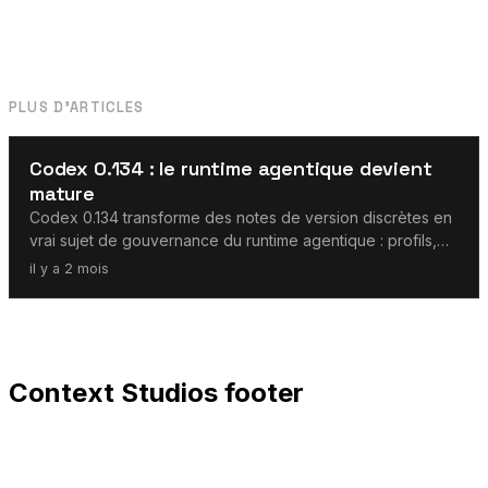
PLUS D'ARTICLES
Agents IA
Codex 0.134 : le runtime agentique devient
mature
Codex 0.134 transforme des notes de version discrètes en
vrai sujet de gouvernance du runtime agentique : profils,
auth MCP, schémas et audit.
il y a 2 mois
Context Studios footer
Context Studios