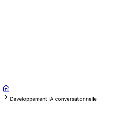
Context Studios
Solutions
Services
Portfolio
À Propos
Ressources
FAQ
Switch language
Réserver
Développement IA conversationnelle