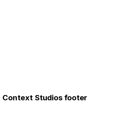
Oui. Chiffrement des données, gestion du consentement
et déploiements entièrement privés sur demande.
Context Studios footer
Context Studios