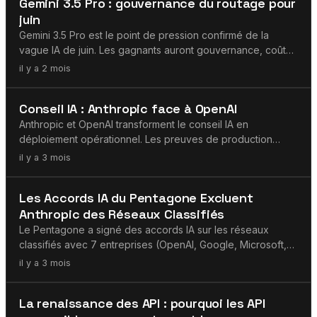
Gemini 3.5 Pro : gouvernance du routage pour
Microsoft.
juin
Gemini 3.5 Pro est le point de pression confirmé de la
vague IA de juin. Les gagnants auront gouvernance, coûts,
fallbacks et évaluations.
il y a 2 mois
Claude
Conseil IA : Anthropic face à OpenAI
Anthropic et OpenAI transforment le conseil IA en
déploiement opérationnel. Les preuves de production
compteront plus que les logos.
il y a 3 mois
Claude
Les Accords IA du Pentagone Excluent
Anthropic des Réseaux Classifiés
Le Pentagone a signé des accords IA sur les réseaux
classifiés avec 7 entreprises (OpenAI, Google, Microsoft,
AWS, NVIDIA, xAI, Reflection) — sans Anthropic.
il y a 3 mois
MCP
La renaissance des API : pourquoi les API