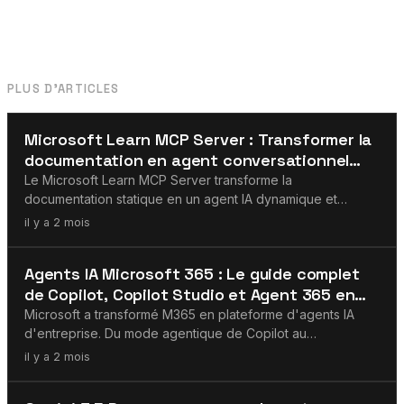
PLUS D'ARTICLES
MCP
Microsoft Learn MCP Server : Transformer la
documentation en agent conversationnel
avec Copilot Studio
Le Microsoft Learn MCP Server transforme la
documentation statique en un agent IA dynamique et
conversationnel dans Copilot Studio. Voici comment le
il y a 2 mois
construire, le déployer et l'utiliser dans votre
environnement M365 — et pourquoi MCP devient la
Agents IA
Agents IA Microsoft 365 : Le guide complet
couche de connecteurs standard pour les agents IA
de Copilot, Copilot Studio et Agent 365 en
d'entreprise.
2026
Microsoft a transformé M365 en plateforme d'agents IA
d'entreprise. Du mode agentique de Copilot au
constructeur low-code de Copilot Studio, en passant par
il y a 2 mois
l'agent Cowork et la gouvernance Agent 365 — tout ce
qu'il faut savoir sur les agents IA dans l'écosystème
Agents IA