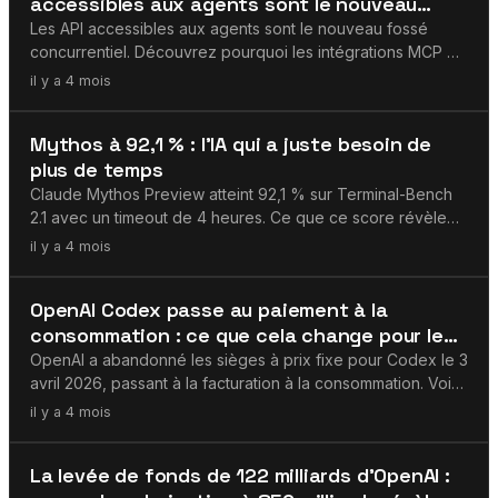
accessibles aux agents sont le nouveau
fossé concurrentiel
Les API accessibles aux agents sont le nouveau fossé
concurrentiel. Découvrez pourquoi les intégrations MCP et
le design schema-first déterminent quels produits SaaS les
il y a 4 mois
agents IA utiliseront.
Agents IA
Mythos à 92,1 % : l'IA qui a juste besoin de
plus de temps
Claude Mythos Preview atteint 92,1 % sur Terminal-Bench
2.1 avec un timeout de 4 heures. Ce que ce score révèle
sur l'évaluation de l'IA et ses implications pour les équipes
il y a 4 mois
enterprise.
OpenAI
OpenAI Codex passe au paiement à la
consommation : ce que cela change pour les
équipes dev
OpenAI a abandonné les sièges à prix fixe pour Codex le 3
avril 2026, passant à la facturation à la consommation. Voici
ce que ce changement de tarification signifie.
il y a 4 mois
OpenAI
La levée de fonds de 122 milliards d'OpenAI :