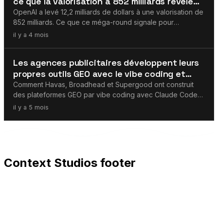
ce que la valorisation à 852 milliards révèle
sur l'IA d'entreprise
OpenAI a levé 12,2 milliards de dollars à une valorisation de
852 milliards. Ce que ce méga-round signale pour
l'adoption de l'IA en entreprise.
il y a 4 mois
GEO / AEO
Les agences publicitaires développent leurs
propres outils GEO avec le vibe coding et
Claude Code
Comment Havas, Broadhead et Supergood ont construit
des plateformes GEO par vibe coding avec Claude Code
en une soirée — ce que cela signifie.
il y a 5 mois
Context Studios footer
Context Studios