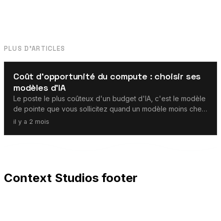
PLUS D'ARTICLES
LLMs
Coût d'opportunité du compute : choisir ses
modèles d'IA
Le poste le plus coûteux d'un budget d'IA, c'est le modèle
de pointe que vous sollicitez quand un modèle moins cher
aurait suffi. Comment hiérarchiser les tâches et router
il y a 2 mois
chacune vers le modèle le moins cher qui passe.
Context Studios footer
Context Studios