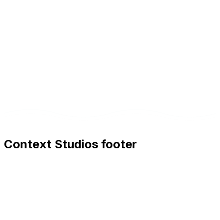
Context Studios footer
Context Studios
Context Studios UG (haftungsbeschränkt)