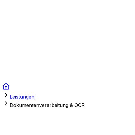
Context Studios
Lösungen
Leistungen
Portfolio
Über uns
Ressourcen
FAQ
Switch language
Termin
Leistungen
Dokumentenverarbeitung & OCR