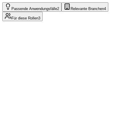
Passende Anwendungsfälle
2
Relevante Branchen
4
Für diese Rollen
3
CRM System
Rechnungsstellung