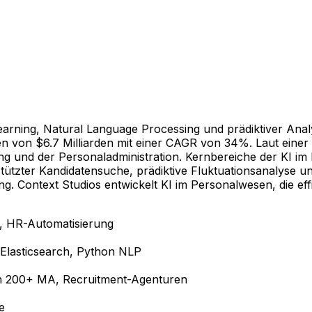
rning, Natural Language Processing und prädiktiver Analy
en von $6.7 Milliarden mit einer CAGR von 34%. Laut eine
ng und der Personaladministration. Kernbereiche der KI i
tützter Kandidatensuche, prädiktive Fluktuationsanalyse un
g. Context Studios entwickelt KI im Personalwesen, die effi
t, HR-Automatisierung
Elasticsearch, Python NLP
en 200+ MA, Recruitment-Agenturen
e