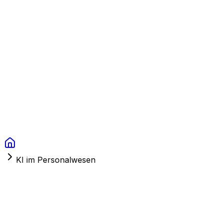
Context Studios
Lösungen
Leistungen
Portfolio
Über uns
Ressourcen
FAQ
Switch language
Termin
KI im Personalwesen