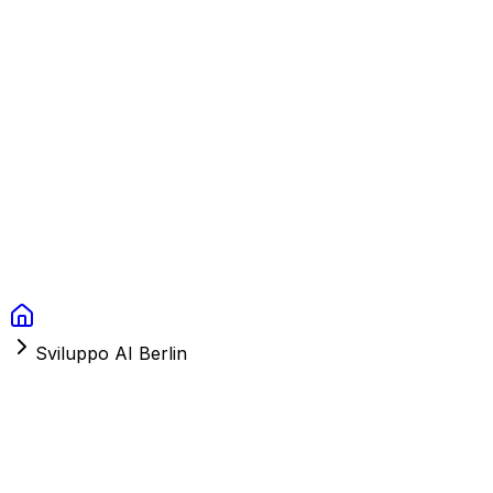
Context Studios
Soluzioni
Servizi
Portfolio
Chi Siamo
Risorse
FAQ
Switch language
Prenota
Sviluppo AI Berlin