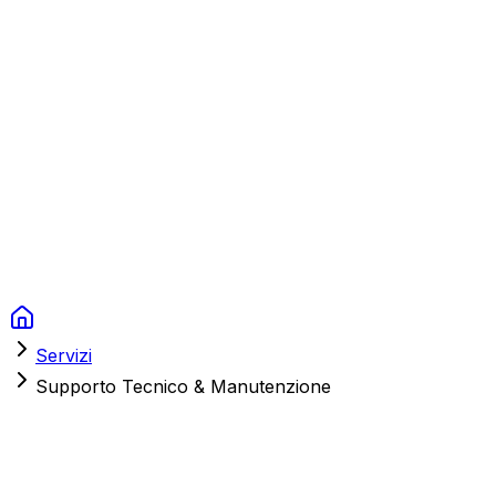
Context Studios
Soluzioni
Servizi
Portfolio
Chi Siamo
Risorse
FAQ
Switch language
Prenota
Servizi
Supporto Tecnico & Manutenzione