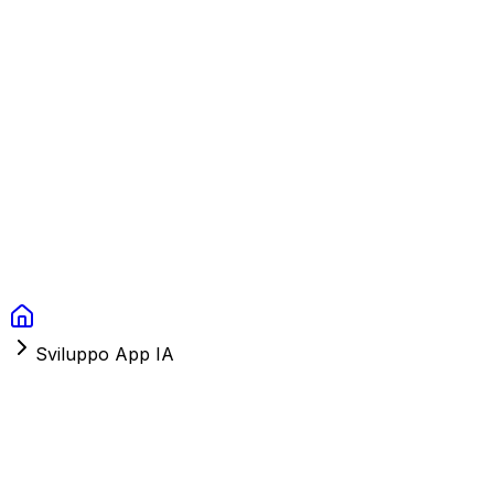
Context Studios
Soluzioni
Servizi
Portfolio
Chi Siamo
Risorse
FAQ
Switch language
Prenota
Sviluppo App IA