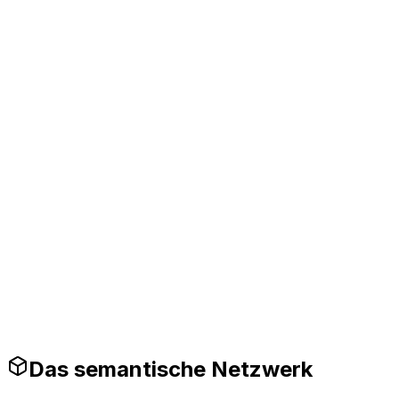
arum es 2026 wichtig ist
ntegriert llmops in Entwicklungspipelines und
eschleunigt die Time-to-Market für KI-Features.
Produktionsreife Leitplanken
Das semantische Netzwerk