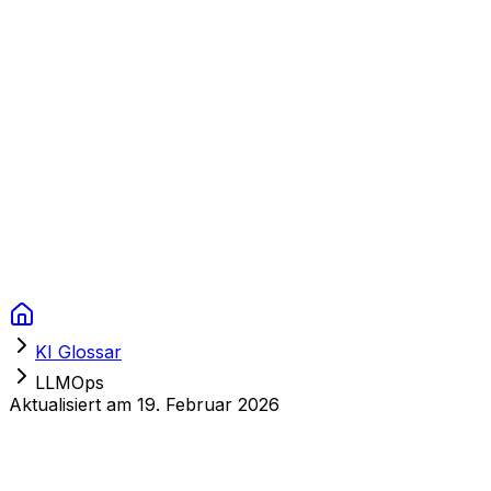
Context Studios
Lösungen
Leistungen
Portfolio
Über uns
Ressourcen
FAQ
Switch language
Termin
KI Glossar
LLMOps
Aktualisiert am
19. Februar 2026