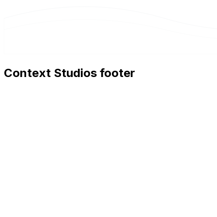
Context Studios footer
Context Studios
Context Studios UG (haftungsbeschränkt)
Kaiser-Friedrich Str. 6
,
10585
Berlin
+49 30 20096840
hello@contextstudios.ai
Erstgespräch buchen