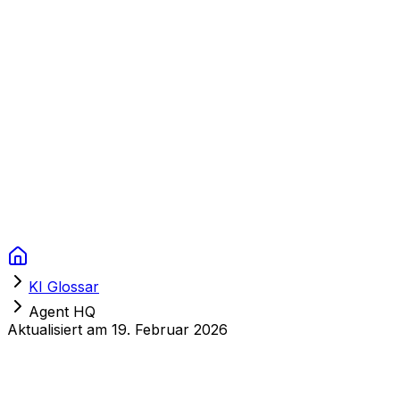
Context Studios
Lösungen
Leistungen
Portfolio
Über uns
Ressourcen
FAQ
Switch language
Termin
KI Glossar
Agent HQ
Aktualisiert am
19. Februar 2026