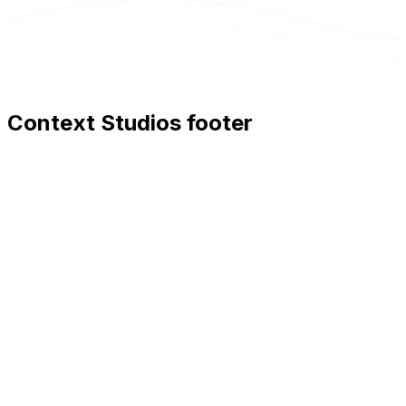
Context Studios footer
Context Studios
Context Studios UG (haftungsbeschränkt)
Kaiser-Friedrich Str. 6
,
10585
Berlin
+49 30 20096840
hello@contextstudios.ai
Erstgespräch buchen