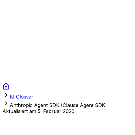
Context Studios
Lösungen
Leistungen
Portfolio
Über uns
Ressourcen
FAQ
Switch language
Termin
KI Glossar
Anthropic Agent SDK (Claude Agent SDK)
Aktualisiert am
5. Februar 2026