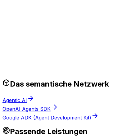
Tech-Stack
anthropic
python
typescript
Branchenfokus
saas
enterprise
fintech
Produktionsreife Leitplanken
Das semantische Netzwerk
Agentic AI
OpenAI Agents SDK
Google ADK (Agent Development Kit)
Passende Leistungen