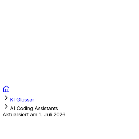
Context Studios
Lösungen
Leistungen
Portfolio
Über uns
Ressourcen
FAQ
Switch language
Termin
KI Glossar
AI Coding Assistants
Aktualisiert am
1. Juli 2026