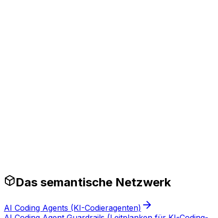
arum es 2026 wichtig ist
utzt ai coding assistants für bessere Outputs und eine
eduzierung der Inferenz-Latenz um 50%.
Produktionsreife Leitplanken
Das semantische Netzwerk
AI Coding Agents (KI-Codieragenten)
AI Coding Agent Guardrails (Leitplanken für KI-Coding-