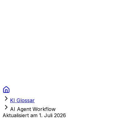
Context Studios
Lösungen
Leistungen
Portfolio
Über uns
Ressourcen
FAQ
Switch language
Termin
KI Glossar
AI Agent Workflow
Aktualisiert am
1. Juli 2026