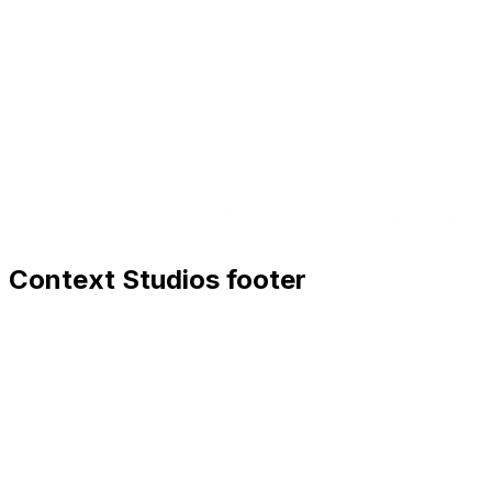
Context Studios footer
Context Studios
Context Studios UG (haftungsbeschränkt)
Kaiser-Friedrich Str. 6
,
10585
Berlin
+49 30 20096840