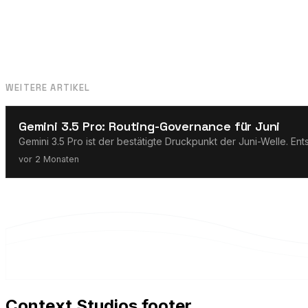
WEITERE ARTIKEL
KI-Agenten
Gemini 3.5 Pro: Routing-Governance für Juni
Gemini 3.5 Pro ist der bestätigte Druckpunkt der Juni-Welle. En
vor 2 Monaten
Context Studios footer