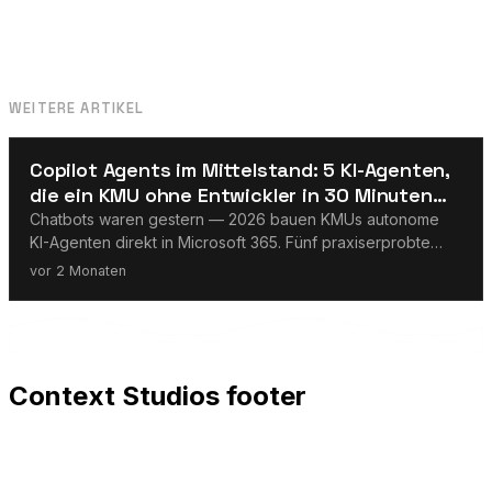
WEITERE ARTIKEL
KI-Agenten
Copilot Agents im Mittelstand: 5 KI-Agenten,
die ein KMU ohne Entwickler in 30 Minuten
baut
Chatbots waren gestern — 2026 bauen KMUs autonome
KI-Agenten direkt in Microsoft 365. Fünf praxiserprobte
Copilot Agents mit fertigen Prompts, die ohne eine Zeile
vor 2 Monaten
Code in je 30 Minuten stehen. Inklusive DSGVO-Checkliste
und Kostenvergleich.
Context Studios footer
Context Studios