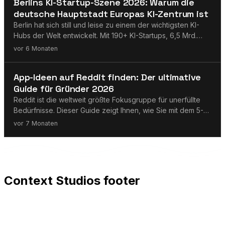
Berlins KI-Startup-Szene 2026: Warum die
deutsche Hauptstadt Europas KI-Zentrum ist
Berlin hat sich still und leise zu einem der wichtigsten KI-
Hubs der Welt entwickelt. Mit 190+ KI-Startups, 6,5 Mrd.
Dollar Finanzierung und erstklassigen
vor 6 Monaten
Forschungseinrichtungen — warum Berlin 2026 Europas
unbestrittenes KI-Zentrum ist.
Engineering
App-Ideen auf Reddit finden: Der ultimative
Guide für Gründer 2026
Reddit ist die weltweit größte Fokusgruppe für unerfüllte
Bedürfnisse. Dieser Guide zeigt Ihnen, wie Sie mit dem 5-
Punkte Pain Scan Framework, den 12 besten Subreddits
vor 7 Monaten
und KI-Tools profitable App-Ideen und Business-Nischen
entdecken.
Context Studios footer
Context Studios