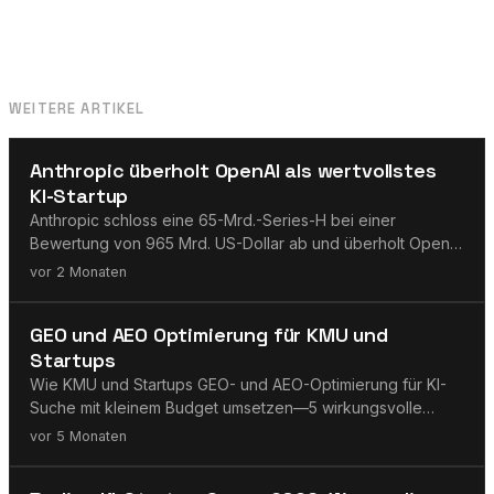
WEITERE ARTIKEL
Claude
Anthropic überholt OpenAI als wertvollstes
KI-Startup
Anthropic schloss eine 65-Mrd.-Series-H bei einer
Bewertung von 965 Mrd. US-Dollar ab und überholt OpenAI
als wertvollstes KI-Startup. Was das Finanzierungssignal für
vor 2 Monaten
die Modellauswahl in Unternehmen bedeutet.
GEO / AEO
GEO und AEO Optimierung für KMU und
Startups
Wie KMU und Startups GEO- und AEO-Optimierung für KI-
Suche mit kleinem Budget umsetzen—5 wirkungsvolle
Maßnahmen für unter 500 €.
vor 5 Monaten
Engineering