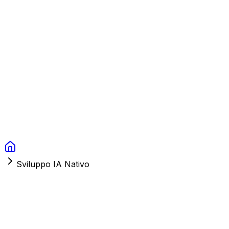
Context Studios
Soluzioni
Servizi
Portfolio
Chi Siamo
Risorse
FAQ
Switch language
Prenota
Sviluppo IA Nativo