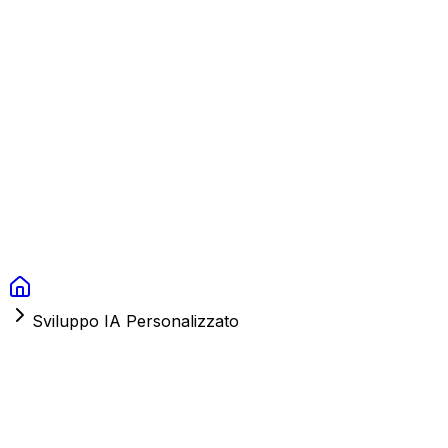
Context Studios
Soluzioni
Servizi
Portfolio
Chi Siamo
Risorse
FAQ
Switch language
Prenota
Sviluppo IA Personalizzato