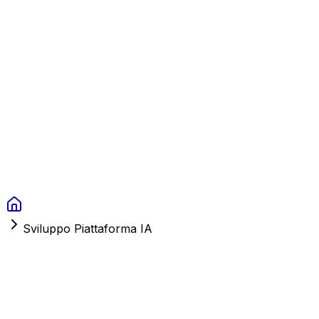
Context Studios
Soluzioni
Servizi
Portfolio
Chi Siamo
Risorse
FAQ
Switch language
Prenota
Sviluppo Piattaforma IA