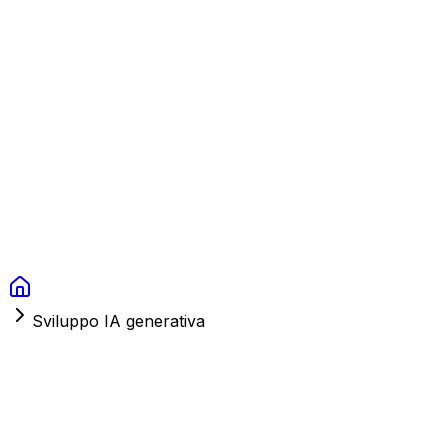
Context Studios
Soluzioni
Servizi
Portfolio
Chi Siamo
Risorse
FAQ
Switch language
Prenota
Sviluppo IA generativa