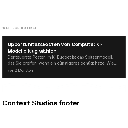
WEITERE ARTIKEL
LLMs
Opportunitätskosten von Compute: KI-
Modelle klug wählen
Der teuerste Posten im KI-Budget ist das Spitzenmodell,
das Sie greifen, wenn ein günstigeres genügt hätte. Wie
Dienstleister Aufgaben staffeln und je das günstigste
vor 2 Monaten
Modell wählen, das die Latte reißt.
Context Studios footer
Context Studios