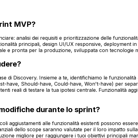
print MVP?
iare: analisi dei requisiti e prioritizzazione delle funziona
zionalità principali, design UI/UX responsive, deployment i
nale e pronta per la produzione, sviluppata con tecnologie
udere?
se di Discovery. Insieme a te, identifichiamo le funzionali
t-have, Should-have, Could-have, Won't-have) per separare 
tenti reali di testare la tua ipotesi centrale. Funzionalità a
odifiche durante lo sprint?
coli aggiustamenti alle funzionalità esistenti possono essere
nziali dello scope saranno valutate per il loro impatto sulla
ione migliore per raggiungere i tuoi obiettivi principali ma