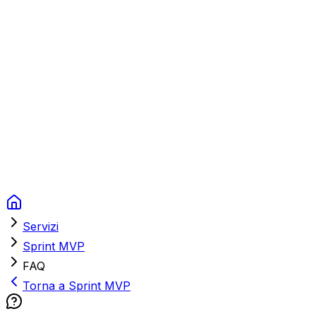
Context Studios
Soluzioni
Servizi
Portfolio
Chi Siamo
Risorse
FAQ
Switch language
Prenota
Servizi
Sprint MVP
FAQ
Torna a Sprint MVP