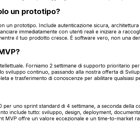
olo un prototipo?
un prototipo. Include autenticazione sicura, architettura d
lanciare immediatamente con utenti reali e iniziare a raccog
mentre il tuo prodotto cresce. È software vero, non una de
'MVP?
tellettuale. Forniamo 2 settimane di supporto prioritario per
 lo sviluppo continuo, passando alla nostra offerta di Svilu
a e trasferimento di conoscenze per abilitare qualsiasi pe
 per uno sprint standard di 4 settimane, a seconda della c
ento include tutto: sviluppo, design, deployment, documentaz
nt MVP offre un valore eccezionale e un time-to-market rap