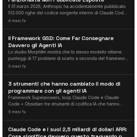
Il 31 marzo 2026, Anthropic ha accidentalmente pubblicato
512.000 righe del codice sorgente interno di Claude Code.
Ecco cosa rivelano le 44 funzionalità non pubblicate sul
4 mesi fa
futuro degli strumenti di sviluppo IA.
Agenti AI
Il Framework GSD: Come Far Consegnare
Davvero gli Agenti IA
Lo studio Morphllm mostra che lo stesso modello ottiene
punteggi di 17 problemi di scarto a seconda del framework.
Il GSD Framework rende gli agenti IA affidabili tramite
5 mesi fa
sviluppo guidato da specifiche.
Agenti AI
3 strumenti che hanno cambiato il modo di
programmare con gli agenti IA
Framework Superpowers, loop Claude Code e Claude
Code + Obsidian: tre strumenti di codifica IA che hanno
fondamentalmente cambiato il workflow di sviluppo
5 mesi fa
agentico nel 2026 — struttura, iterazione e memoria
persistente.
Agenti AI
Claude Code e i suoi 2,5 miliardi di dollari ARR:
Cosa significa davvero questo traguardo per