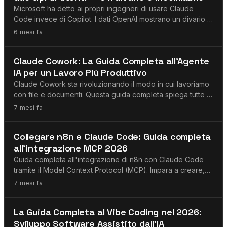
Microsoft ha detto ai propri ingegneri di usare Claude
Code invece di Copilot. I dati OpenAI mostrano un divario di
produttività di 6x. Bloomberg riporta 29M di download
6 mesi fa
giornalieri di Claude Code. Il divario tra utenti enterprise e
power user è strutturale e in accelerazione.
Agenti AI
Claude Cowork: La Guida Completa all'Agente
IA per un Lavoro Più Produttivo
Claude Cowork sta rivoluzionando il modo in cui lavoriamo
con file e documenti. Questa guida completa spiega tutte le
funzionalità, presenta casi d'uso pratici e idee di
7 mesi fa
automazione dei workflow per lavorare più velocemente
ed efficientemente con il nuovo agente IA di Anthropic.
MCP
Collegare n8n e Claude Code: Guida completa
all'integrazione MCP 2026
Guida completa all'integrazione di n8n con Claude Code
tramite il Model Context Protocol (MCP). Impara a creare,
validare e distribuire automaticamente workflow n8n con
7 mesi fa
l'IA – usando un solo prompt.
Agenti AI
La Guida Completa al Vibe Coding nel 2026:
Sviluppo Software Assistito dall'IA