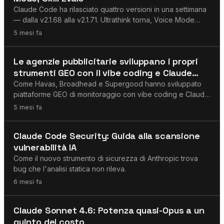
Claude Code ha rilasciato quattro versioni in una settimana
— dalla v2.1.68 alla v2.1.71. Ultrathink torna, Voice Mode
porta la voce nel terminale, Skill Creator integra gli eval, e
5 mesi fa
/loop pianifica task ricorrenti.
GEO / AEO
Le agenzie pubblicitarie sviluppano i propri
strumenti GEO con il vibe coding e Claude
Code
Come Havas, Broadhead e Supergood hanno sviluppato
piattaforme GEO di monitoraggio con vibe coding e Claude
Code in una serata — cosa significa.
5 mesi fa
Claude
Claude Code Security: Guida alla scansione
vulnerabilità IA
Come il nuovo strumento di sicurezza di Anthropic trova
bug che l'analisi statica non rileva.
6 mesi fa
Claude
Claude Sonnet 4.6: Potenza quasi-Opus a un
quinto del costo