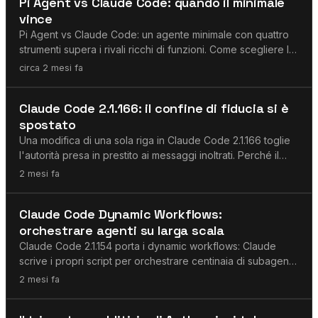
Pi Agent vs Claude Code: quando il minimale
vince
Pi Agent vs Claude Code: un agente minimale con quattro
strumenti supera i rivali ricchi di funzioni. Come scegliere la
giusta architettura di agenti.
circa 2 mesi fa
Agenti AI
Claude Code 2.1.166: il confine di fiducia si è
spostato
Una modifica di una sola riga in Claude Code 2.1.166 toglie
l'autorità presa in prestito ai messaggi inoltrati. Perché il
confine di fiducia si è spostato.
2 mesi fa
Agenti AI
Claude Code Dynamic Workflows:
orchestrare agenti su larga scala
Claude Code 2.1.154 porta i dynamic workflows: Claude
scrive i propri script per orchestrare centinaia di subagenti.
Cosa significa per i team di sviluppo.
2 mesi fa
Claude