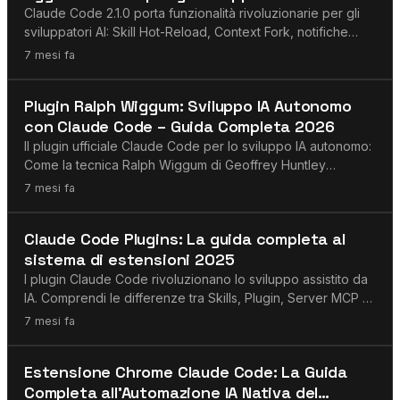
le funzionalità con esempi pratici
Claude Code 2.1.0 porta funzionalità rivoluzionarie per gli
sviluppatori AI: Skill Hot-Reload, Context Fork, notifiche
MCP list_changed e altro. Guida completa con esempi
7 mesi fa
pratici.
Claude
Plugin Ralph Wiggum: Sviluppo IA Autonomo
con Claude Code – Guida Completa 2026
Il plugin ufficiale Claude Code per lo sviluppo IA autonomo:
Come la tecnica Ralph Wiggum di Geoffrey Huntley
permette sessioni di coding di diverse ore – con risultati
7 mesi fa
impressionanti come progetti da $50.000 completati per
soli $297 di costi API.
MCP
Claude Code Plugins: La guida completa al
sistema di estensioni 2025
I plugin Claude Code rivoluzionano lo sviluppo assistito da
IA. Comprendi le differenze tra Skills, Plugin, Server MCP e
Agents – ed estendi Claude Code con funzionalità
7 mesi fa
personalizzate.
Agenti AI
Estensione Chrome Claude Code: La Guida
Completa all'Automazione IA Nativa del