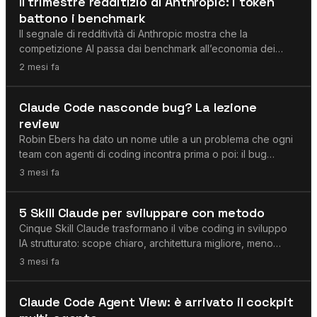
Il trimestre redditizio di Anthropic: i token
battono i benchmark
Il segnale di redditività di Anthropic mostra che la
competizione AI passa dai benchmark all’economia dei
token, al routing e al costo per risultato accettato.
2 mesi fa
Agenti AI
Claude Code nasconde bug? La lezione
review
Robin Ebers ha dato un nome utile a un problema che ogni
team con agenti di coding incontra prima o poi: il bug
pericoloso non è solo quello che l’agente non vede. È
3 mesi fa
anche quello che l’agente aggira in silenzio. Questo
Agenti AI
5 Skill Claude per sviluppare con metodo
Cinque Skill Claude trasformano il vibe coding in sviluppo
IA strutturato: scope chiaro, architettura migliore, meno
rumore di token e handoff solidi.
3 mesi fa
Agenti AI
Claude Code Agent View: è arrivato il cockpit