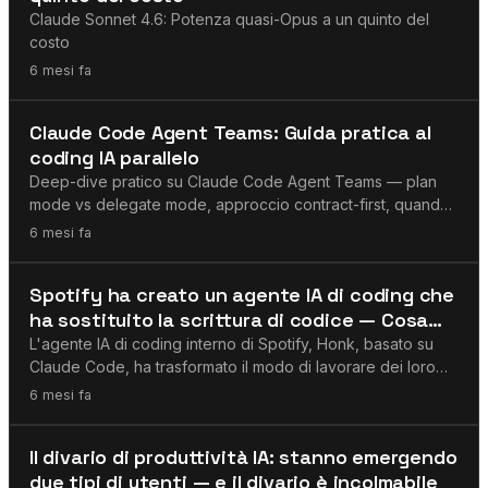
Claude Sonnet 4.6: Potenza quasi-Opus a un quinto del
costo
6 mesi fa
Agenti AI
Claude Code Agent Teams: Guida pratica al
coding IA parallelo
Deep-dive pratico su Claude Code Agent Teams — plan
mode vs delegate mode, approccio contract-first, quando
usare teams vs sub-agent.
6 mesi fa
Agenti AI
Spotify ha creato un agente IA di coding che
ha sostituito la scrittura di codice — Cosa
devono sapere gli sviluppatori
L'agente IA di coding interno di Spotify, Honk, basato su
Claude Code, ha trasformato il modo di lavorare dei loro
migliori ingegneri. Non hanno scritto una sola riga di codice
6 mesi fa
da dicembre — e hanno rilasciato oltre 50 funzionalità.
Claude
Il divario di produttività IA: stanno emergendo
due tipi di utenti — e il divario è incolmabile