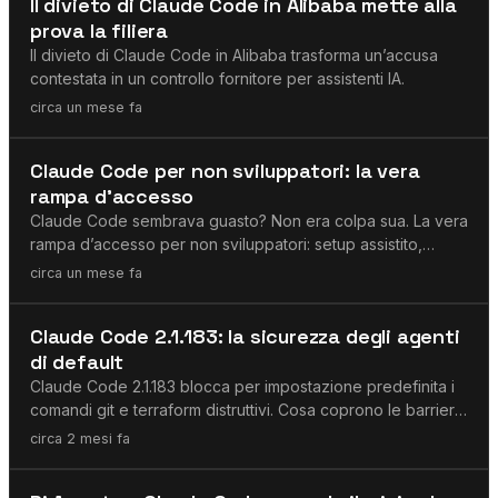
Il divieto di Claude Code in Alibaba mette alla
prova la filiera
Il divieto di Claude Code in Alibaba trasforma un’accusa
contestata in un controllo fornitore per assistenti IA.
circa un mese fa
Agenti AI
Claude Code per non sviluppatori: la vera
rampa d’accesso
Claude Code sembrava guasto? Non era colpa sua. La vera
rampa d’accesso per non sviluppatori: setup assistito,
cinque mosse, CLAUDE.md, modalità piano e git come tasto
circa un mese fa
annulla.
Agenti AI
Claude Code 2.1.183: la sicurezza degli agenti
di default
Claude Code 2.1.183 blocca per impostazione predefinita i
comandi git e terraform distruttivi. Cosa coprono le barriere
e cosa no.
circa 2 mesi fa
Agenti AI