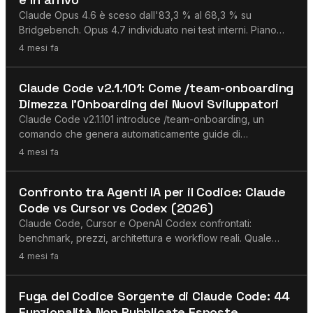
Claude Opus 4.6 è sceso dall'83,3 % al 68,3 % su
Bridgebench. Opus 4.7 individuato nei test interni. Piano
d'azione per i team.
4 mesi fa
Claude
Claude Code v2.1.101: Come /team-onboarding
Dimezza l'Onboarding dei Nuovi Sviluppatori
Claude Code v2.1.101 introduce /team-onboarding, un
comando che genera automaticamente guide di
onboarding dai modelli di sviluppo reali.
4 mesi fa
Agenti AI
Confronto tra Agenti IA per il Codice: Claude
Code vs Cursor vs Codex (2026)
Claude Code, Cursor e OpenAI Codex confrontati:
benchmark, prezzi, architettura e workflow reali. Quale
agente IA di codifica si adatta meglio al tuo team?
4 mesi fa
Claude
Fuga del Codice Sorgente di Claude Code: 44
Funzionalità Non Pubblicate Esposte