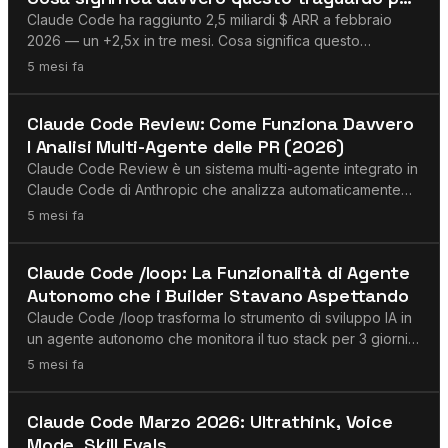
gli sviluppatori
Claude Code ha raggiunto 2,5 miliardi $ ARR a febbraio
2026 — un +2,5x in tre mesi. Cosa significa questo
traguardo per gli sviluppatori nel 2026.
5 mesi fa
Agenti AI
Claude Code Review: Come Funziona Davvero
l Analisi Multi-Agente delle PR (2026)
Claude Code Review è un sistema multi-agente integrato in
Claude Code di Anthropic che analizza automaticamente
ogni pull request usando agenti IA paralleli. Lanciato il 9
5 mesi fa
marzo 2026.
Agenti AI
Claude Code /loop: La Funzionalità di Agente
Autonomo che i Builder Stavano Aspettando
Claude Code /loop trasforma lo strumento di sviluppo IA in
un agente autonomo che monitora il tuo stack per 3 giorni.
Casi d'uso reali, limitazioni oneste e confronto con le
5 mesi fa
piattaforme persistenti.
Claude
Claude Code Marzo 2026: Ultrathink, Voice
Mode, Skill Evals