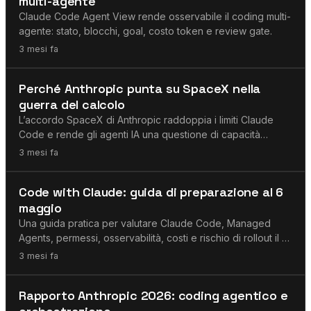
multi-agente
Claude Code Agent View rende osservabile il coding multi-
agente: stato, blocchi, goal, costo token e review gate.
3 mesi fa
Agenti AI
Perché Anthropic punta su SpaceX nella
guerra del calcolo
L’accordo SpaceX di Anthropic raddoppia i limiti Claude
Code e rende gli agenti IA una questione di capacità
enterprise.
3 mesi fa
Agenti AI
Code with Claude: guida di preparazione al 6
maggio
Una guida pratica per valutare Claude Code, Managed
Agents, permessi, osservabilità, costi e rischio di rollout il 6
maggio.
3 mesi fa
Agenti AI
Rapporto Anthropic 2026: coding agentico e