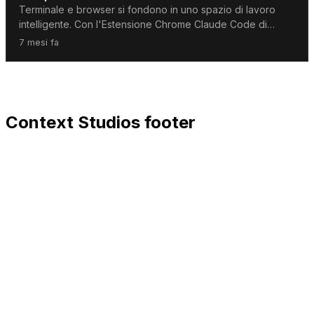
Browser
Terminale e browser si fondono in uno spazio di lavoro
intelligente. Con l'Estensione Chrome Claude Code di
Anthropic, sviluppatori e lavoratori della conoscenza
7 mesi fa
possono automatizzare task del browser usando il
linguaggio naturale – dal debug in tempo reale alla
gestione email.
Context Studios footer
Context Studios
Context Studios UG (haftungsbeschränkt)
Kaiser-Friedrich Str. 6
,
10585
Berlin
+49 30 20096840
hello@contextstudios.ai
Prenota una call
conoscitiva