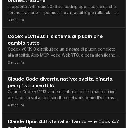
orchestrazione
Il rapporto Anthropic 2026 sul coding agentico indica che
l’orchestrazione — permessi, eval, audit log e rollback —
viene prima dell’autonomia multi-agente.
3 mesi fa
MCP
Codex v0.119.0: il sistema di plugin che
cambia tutto
Codex v0.119.0 distribuisce un sistema di plugin completo
alla stabilità. App MCP, voce WebRTC, e cosa significano i
nuovi SDK.
3 mesi fa
Claude
Claude Code diventa nativo: svolta binaria
per gli strumenti IA
Claude Code v2.1.113 viene distribuito come binario nativo
per la prima volta, con sandbox.network.deniedDomains
per la sicurezza a livello binario.
4 mesi fa
Claude
Claude Opus 4.6 sta rallentando — e Opus 4.7
è in arrivo