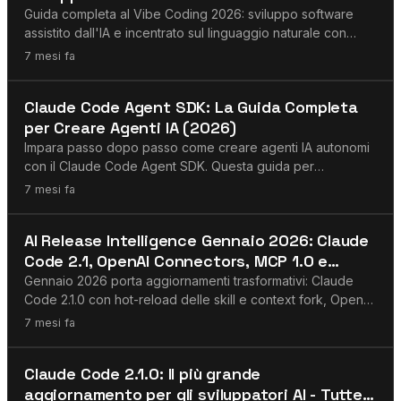
Guida completa al Vibe Coding 2026: sviluppo software
assistito dall'IA e incentrato sul linguaggio naturale con
Claude Code, Cursor, Replit Agent 3, Google Antigravity e
7 mesi fa
altro. Raccomandazioni pratiche per i team.
MCP
Claude Code Agent SDK: La Guida Completa
per Creare Agenti IA (2026)
Impara passo dopo passo come creare agenti IA autonomi
con il Claude Code Agent SDK. Questa guida per
principianti include esempi di codice pratici, da semplici
7 mesi fa
chatbot ad agenti complessi con strumenti, memoria e
sotto-agenti.
MCP
AI Release Intelligence Gennaio 2026: Claude
Code 2.1, OpenAI Connectors, MCP 1.0 e
Gemini 3 - Cosa devono sapere gli
Gennaio 2026 porta aggiornamenti trasformativi: Claude
sviluppatori adesso
Code 2.1.0 con hot-reload delle skill e context fork, OpenAI
Connectors e Agent Builder, roadmap MCP 1.0, e Gemini 3
7 mesi fa
Flash. Analisi completa di cosa devono sapere gli
sviluppatori.
MCP
Claude Code 2.1.0: Il più grande
aggiornamento per gli sviluppatori AI - Tutte