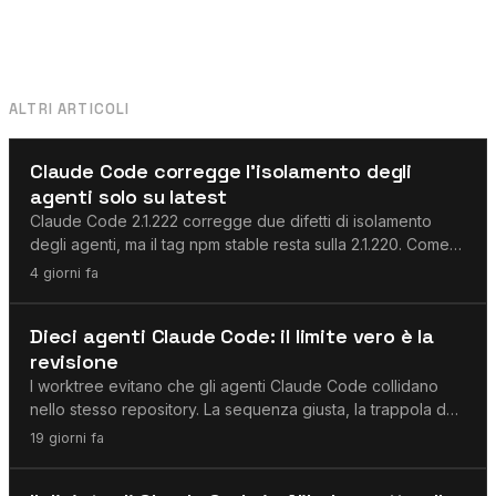
ALTRI ARTICOLI
Agenti AI
Claude Code corregge l'isolamento degli
agenti solo su latest
Claude Code 2.1.222 corregge due difetti di isolamento
degli agenti, ma il tag npm stable resta sulla 2.1.220. Come
verificare la propria installazione.
4 giorni fa
Agenti AI
Dieci agenti Claude Code: il limite vero è la
revisione
I worktree evitano che gli agenti Claude Code collidano
nello stesso repository. La sequenza giusta, la trappola dell
ambiente e il limite reale da fissare.
19 giorni fa
Claude