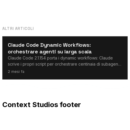
ALTRI ARTICOLI
Agenti AI
Claude Code Dynamic Workflows:
orchestrare agenti su larga scala
Claude Code 2.1.154 porta i dynamic workflows: Claude
scrive i propri script per orchestrare centinaia di subagenti.
Cosa significa per i team di sviluppo.
2 mesi fa
Context Studios footer
Context Studios