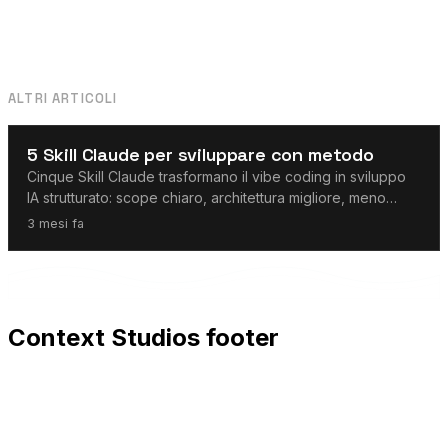
ALTRI ARTICOLI
Agenti AI
5 Skill Claude per sviluppare con metodo
Cinque Skill Claude trasformano il vibe coding in sviluppo
IA strutturato: scope chiaro, architettura migliore, meno
rumore di token e handoff solidi.
3 mesi fa
Context Studios footer
Context Studios