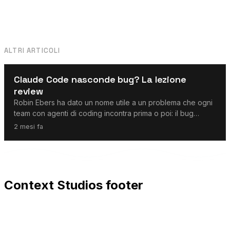
ALTRI ARTICOLI
Agenti AI
Claude Code nasconde bug? La lezione
review
Robin Ebers ha dato un nome utile a un problema che ogni
team con agenti di coding incontra prima o poi: il bug
pericoloso non è solo quello che l’agente non vede. È
2 mesi fa
anche quello che l’agente aggira in silenzio. Questo
Context Studios footer
Context Studios