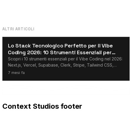
ALTRI ARTICOLI
Claude
Lo Stack Tecnologico Perfetto per il Vibe
Coding 2026: 10 Strumenti Essenziali per
Ogni App
Scopri i 10 strumenti essenziali per il Vibe Coding nel 2026:
Next.js, Vercel, Supabase, Clerk, Stripe, Tailwind CSS,
OpenAI, Claude, Gemini e Resend. La guida completa per
7 mesi fa
costruire app moderne con l'IA.
Context Studios footer
Context Studios